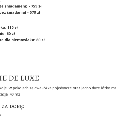
ze śniadaniem) - 759 zł
bez śniadania) - 579 zł
a: 110 zł
ie: 60 zł
o dla niemowlaka: 80 zł
TE DE LUXE
oje. W pokojach są dwa łóżka pojedyncze oraz jedno duże łóżko ma
zacja. 40 m2
 za dobę:
a