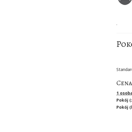
.
Pok
Standar
Cena
1 osob
Pokój (
Pokój (