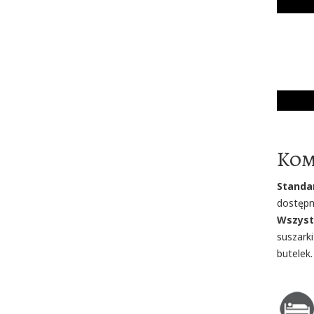
Kom
Standa
dostępn
Wszystk
suszark
butelek.