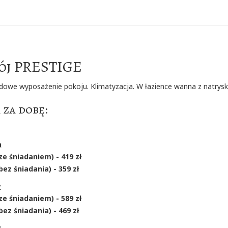
ój PRESTIGE
dowe wyposażenie pokoju. Klimatyzacja. W łazience wanna z natrys
 za dobę:
a
ze śniadaniem) - 419 zł
bez śniadania) - 359 zł
y
ze śniadaniem) - 589 zł
bez śniadania) - 469 zł
y