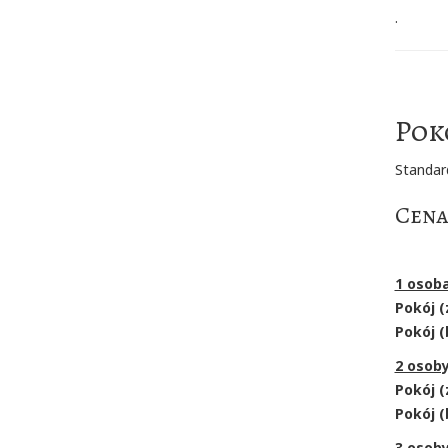
.
Pok
Standar
Cena
1 osob
Pokój (
Pokój (
2 osob
Pokój (
Pokój (
3 osob