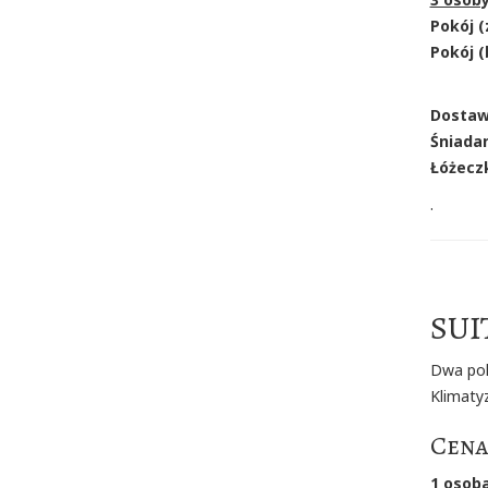
Pokój (
Pokój (
Dostawk
Śniadan
Łóżeczk
.
SUI
Dwa pok
Klimaty
Cena
1 osob