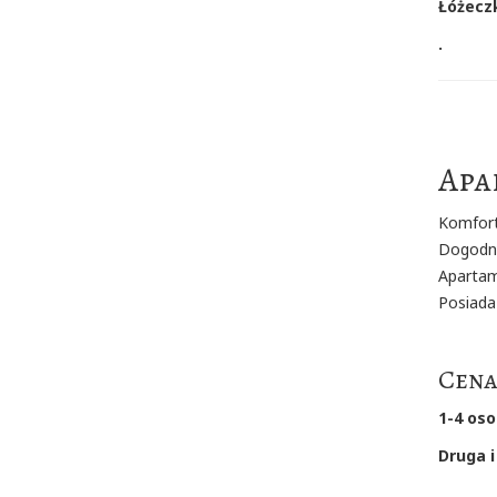
Łóżeczk
.
Apa
Komfort
Dogodny
Apartame
Posiada
Cena
1-4 oso
Druga i