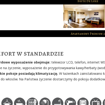
Suite De Luxe
Apartament Premium 
fort w standardzie
rdowe wyposażenie
obejmuje:
telewizor LCD, telefon, internet WIF
e na życzenie, wyposażenie do przygotowywania kawy/herbaty (woda m
ie pokoje posiadają klimatyzację.
W łazienkach zainstalowano k
i do włosów. Na Państwa życzenie dostarczymy do pokoju dodatkowe 